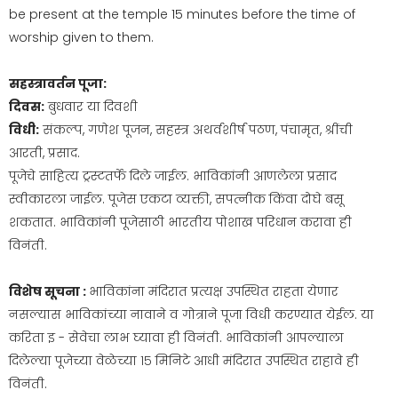
be present at the temple 15 minutes before the time of
worship given to them.
सहस्त्रावर्तन पूजा:
दिवस:
बुधवार या दिवशी
विधी:
संकल्प, गणेश पूजन, सहस्त्र अथर्वशीर्ष पठण, पंचामृत, श्रींची
आरती, प्रसाद.
पूजेचे साहित्य ट्रस्टतर्फे दिले जाईल. भाविकांनी आणलेला प्रसाद
स्वीकारला जाईल. पूजेस एकटा व्यक्ती, सपत्नीक किंवा दोघे बसू
शकतात. भाविकांनी पूजेसाठी भारतीय पोशाख परिधान करावा ही
विनंती.
विशेष सूचना :
भाविकांना मंदिरात प्रत्यक्ष उपस्थित राहता येणार
नसल्यास भाविकांच्या नावाने व गोत्राने पूजा विधी करण्यात येईल. या
करिता इ - सेवेचा लाभ घ्यावा ही विनंती. भाविकांनी आपल्याला
दिलेल्या पूजेच्या वेळेच्या १५ मिनिटे आधी मंदिरात उपस्थित राहावे ही
विनंती.