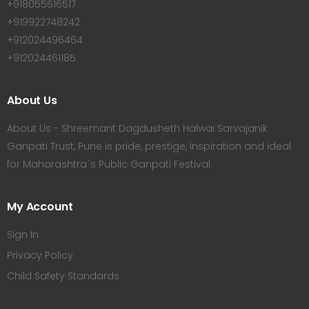
+918055516517
+919922748242
+912024496464
+912024461185
About Us
About Us - Shreemant Dagdusheth Halwai Sarvajanik
Ganpati Trust, Pune is pride, prestige, inspiration and ideal
for Maharashtra´s Public Ganpati Festival.
My Account
Sign In
Privacy Policy
Child Safety Standards