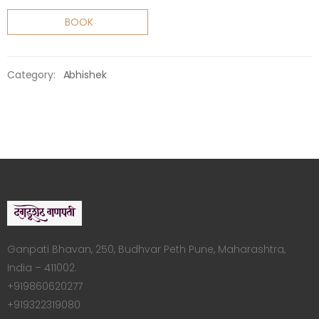
BOOK
Category:
Abhishek
Ganpati Bhavan, 250, Budhvar Peth Pune, Maharashtra,
India – 411002.
+919860620277
+919322319080