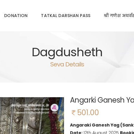
DONATION
TATKAL DARSHAN PASS
श्री गणेश अथर्वश
Dagdusheth
Seva Details
Angarki Ganesh Ya
501.00
Angaraki Ganesh Yag (Sank
Date:
12th August 2025
Booki