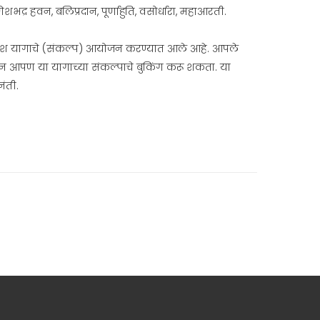
द्र हवन, बलिप्रदान, पूर्णाहुति, वसोर्धारा, महाआरती.
 गणेश यागाचे (संकल्प) आयोजन करण्यात आले आहे. आपले
रून आपण या यागाच्या संकल्पाचे बुकिंग करू शकता. या
नंती.