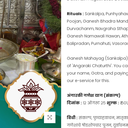
Rituals :
Sankalpa, Punhyahaw
Poojan, Ganesh Bhadra Mand
Durvachanm, Navgraha Sthap
Ganesh Namawali Hawan, Ath
Balipradan, Purnahuti, Vasora
Ganesh Mahayag (Sankalpa) w
of 'Angaraki Chaturthi'. You
your name, Gotra, and paying 
our e-service for this.
अंगारकी गणेश याग (संकल्प)
दिनांक :
१२ ऑगस्ट २५
शुल्क :
₹ ५०१
विधी :
संकल्प, पुण्याहवाचन, मातृका प
गणेशाचे षोडशोपचार पूजन, दुर्वाचनम