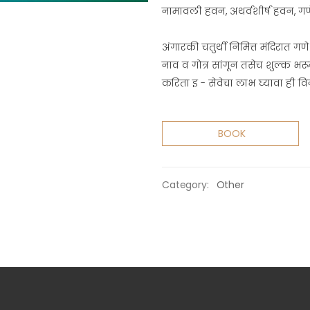
नामावली हवन, अथर्वशीर्ष हवन, गणेशभ
अंगारकी चतुर्थी निमित्त मंदिरात
नाव व गोत्र सांगून तसेच शुल्क भ
करिता इ - सेवेचा लाभ घ्यावा ही वि
BOOK
Category:
Other