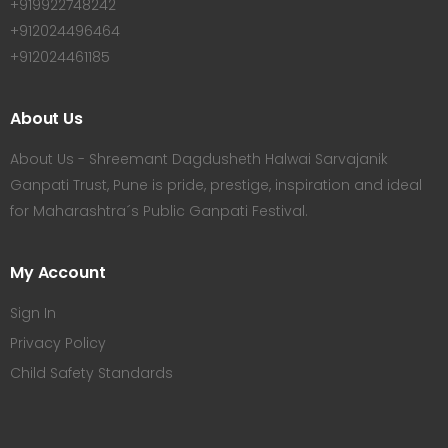
+919922748242
+912024496464
+912024461185
About Us
About Us - Shreemant Dagdusheth Halwai Sarvajanik
Ganpati Trust, Pune is pride, prestige, inspiration and ideal
for Maharashtra´s Public Ganpati Festival.
My Account
Sign In
Privacy Policy
Child Safety Standards