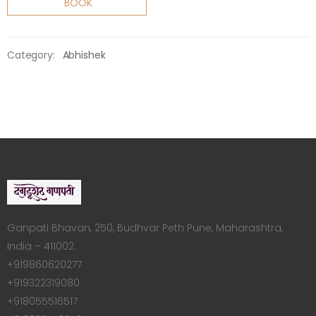
BOOK
Category:
Abhishek
Ganpati Bhavan, 250, Budhvar Peth Pune, Maharashtra,
India – 411002.
+919860620277
+919322319080
+918055516517