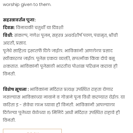
worship given to them.
सहस्त्रावर्तन पूजा:
दिवस:
विनायकी चतुर्थी या दिवशी
विधी:
संकल्प, गणेश पूजन, सहस्त्र अथर्वशीर्ष पठण, पंचामृत, श्रींची
आरती, प्रसाद.
पूजेचे साहित्य ट्रस्टतर्फे दिले जाईल. भाविकांनी आणलेला प्रसाद
स्वीकारला जाईल. पूजेस एकटा व्यक्ती, सपत्नीक किंवा दोघे बसू
शकतात. भाविकांनी पूजेसाठी भारतीय पोशाख परिधान करावा ही
विनंती.
विशेष सूचना :
भाविकांना मंदिरात प्रत्यक्ष उपस्थित राहता येणार
नसल्यास भाविकांच्या नावाने व गोत्राने पूजा विधी करण्यात येईल. या
करिता इ - सेवेचा लाभ घ्यावा ही विनंती. भाविकांनी आपल्याला
दिलेल्या पूजेच्या वेळेच्या १५ मिनिटे आधी मंदिरात उपस्थित राहावे ही
विनंती.