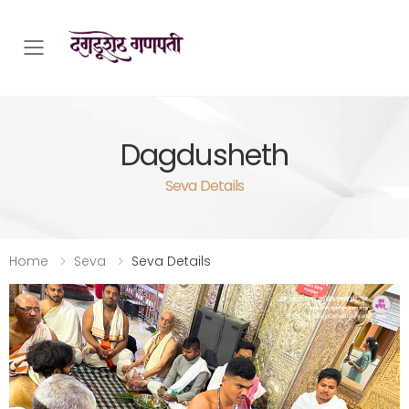
Toggle mobile menu
Dagdusheth
Seva Details
Home
Seva
Seva Details